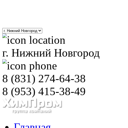
8(800)201-01-52
polimernnov@yandex.ru
г. Нижний Новгород
8 (831)
274-64-38
8 (953)
415-38-49
Главная